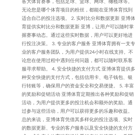
各大体育赛事，包括足球、篮球、网球、橄榄球等。
无论您是哪个体育项目的粉丝，都能在亚博体育找到
适合自己的投注选项。 2. 实时比分和数据更新 亚博
育提供实时比分和数据更新 亚博，让用户可以随时掌
握赛事动态。通过这些实时数据，用户可以更好地进
行投注决策。 3. 专业的客户服务 亚博体育拥有一支
业的客户服务团队，为用户提供24小时在线支持。不
论您在使用过程中遇到任何问题，都可以随时联系客
服寻求帮助。 4. 安全快捷的支付方式 亚博体育提供
种安全快捷的支付方式，包括信用卡、电子钱包、银
行转账等，确保用户的资金安全和交易便捷。 5. 丰富
的奖励和促销活动 亚博体育定期推出各种奖励和促销
活动，为用户提供更多的投注机会和额外的奖励。通
过参与这些活动，用户可以获得更多的乐趣和收益。
总的来说，亚博体育凭借其多样化的投注选项、实时
的数据更新、专业的客户服务以及安全快捷的支付方