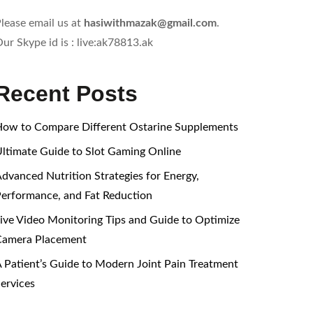
lease email us at
hasiwithmazak@gmail.com
.
ur Skype id is : live:ak78813.ak
Recent Posts
ow to Compare Different Ostarine Supplements
ltimate Guide to Slot Gaming Online
dvanced Nutrition Strategies for Energy,
erformance, and Fat Reduction
ive Video Monitoring Tips and Guide to Optimize
Camera Placement
 Patient’s Guide to Modern Joint Pain Treatment
ervices