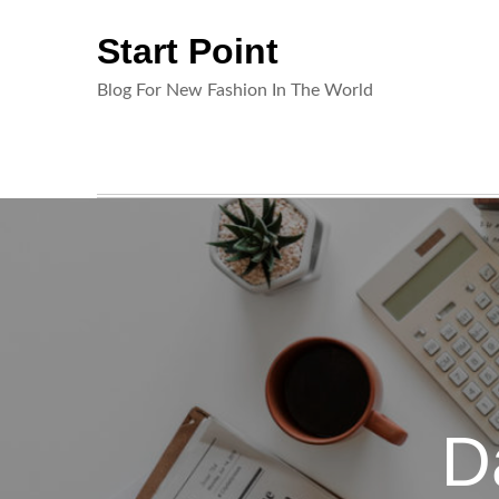
Skip
Start Point
to
content
Blog For New Fashion In The World
D