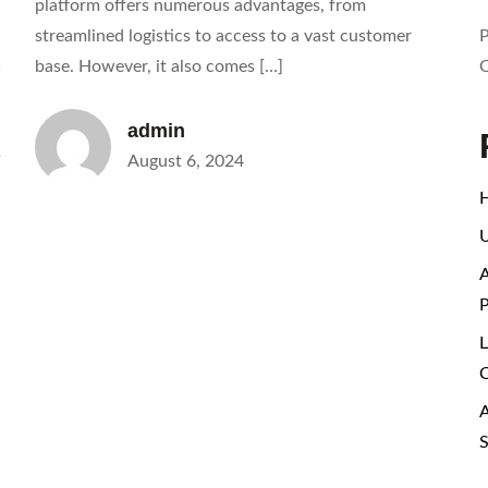
platform offers numerous advantages, from
streamlined logistics to access to a vast customer
P
体
base. However, it also comes […]
O
admin
专
Posted
August 6, 2024
on
H
U
多
A
P
L
A
S