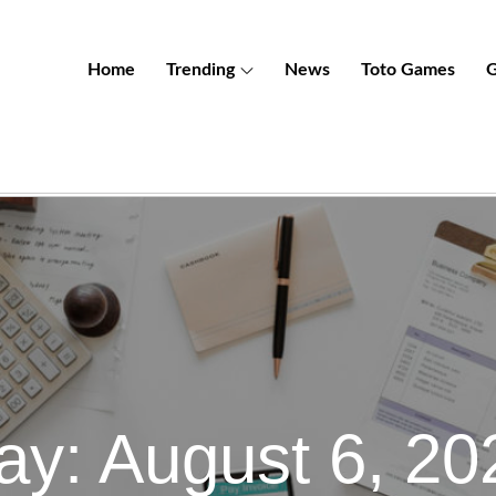
Home
Trending
News
Toto Games
ay:
August 6, 20