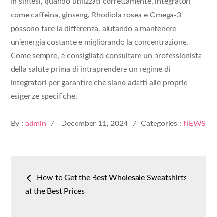
In sintesi, quando utilizzati correttamente, integratori
come caffeina, ginseng, Rhodiola rosea e Omega-3
possono fare la differenza, aiutando a mantenere
un’energia costante e migliorando la concentrazione.
Come sempre, è consigliato consultare un professionista
della salute prima di intraprendere un regime di
integratori per garantire che siano adatti alle proprie
esigenze specifiche.
Posted
By :
admin
December 11, 2024
Categories :
NEWS
on
Post
How to Get the Best Wholesale Sweatshirts
navigation
at the Best Prices